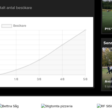
talt antal besökare
P11/
Sena
Avsl
5 bil