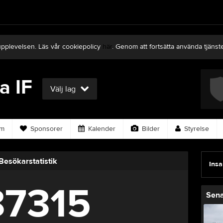
upplevelsen. Läs vår cookiepolicy
här
. Genom att fortsätta använda tjän
a IF
Nästa match för Fotboll Herrlaget
Välj lag
Södertälje FF U
9 aug, 11:00
Stigtomta IP
em
Sponsorer
Kalender
Bilder
Styrelse
Besökarstatistik
Insa
87315
Sena