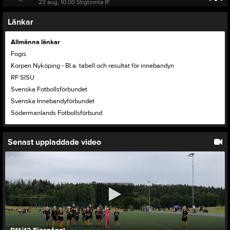
23 aug, 10:00
Stigtomta IF
Länkar
Allmänna länkar
Fogis
Korpen Nyköping
- Bl.a. tabell och resultat för innebandyn
RF SISU
Svenska Fotbollsförbundet
Svenska Innebandyförbundet
Södermanlands Fotbollsförbund
Senast uppladdade video