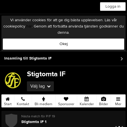
Logga in
Vi använder cookies för att ge dig bästa upplevelsen. Läs vår
cookiepolicy
här
. Genom att fortsätta använda tjänsten godkänner du
denna.
Okej
Insamling till Stigtomta IF
Stigtomta IF
Välj lag
Start
Kontakt
Bli medlem
Sponsorer
Kalender
Bilder
Mer
Nästa match för P/F 19
Stigtomta IF 1