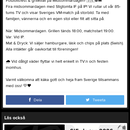
Fotbollsfest & grillkväll på Midsommardagen! 🇸🇪⚽️🍔
Fira midsommardagen med Stigtomta IF på IP! Vi rullar ut vår 85-
tums TV och visar Sveriges VM-match på storbild. Ta med
familjen, vännerna och en egen stol eller filt att sitta på.
När: Midsommardagen. Grillen tänds 18:00, matchstart 19:00.
Var: Vid IP.
Mat & Dryck: Vi säljer hamburgare, läsk och chips på plats (Swish).
Alla intäkter går oavkortat till föreningen!
🌧 Vid dåligt väder flyttar vi helt enkelt in TV:n och festen
inomhus.
Varmt välkomna att käka gott och heja fram Sverige tillsammans
med oss! 💛🖤
Dela
Tweeta
Läs också