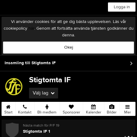
Logga in
Vi använder cookies för att ge dig bästa upplevelsen. Läs vår
cookiepolicy
här
. Genom att fortsätta använda tjänsten godkänner du
denna.
Okej
Insamling till Stigtomta IF
Stigtomta IF
Välj lag
Start
Kontakt
Bli medlem
Sponsorer
Kalender
Bilder
Mer
Nästa match för P/F 19
Stigtomta IF 1