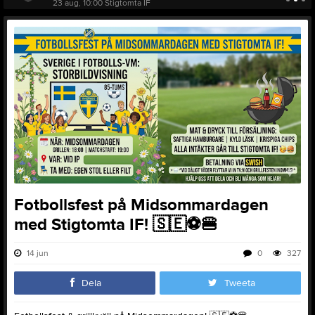
23 aug, 10:00
Stigtomta IF
Fotbollsfest på Midsommardagen
med Stigtomta IF! 🇸🇪⚽️🍔
14 jun
0
327
Dela
Tweeta