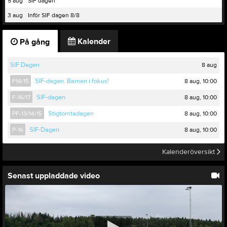
5 aug
SIF dagen
3 aug
Inför SIF dagen 8/8
Kalender
På gång
8 aug
SIF Dagen
8 aug, 10:00
F14/15
SIF-dagen. Barnen i fokus!
8 aug, 10:00
F-16/17
SIF-dagen
8 aug, 10:00
PF-13/14/15
Stigtomtadagen
8 aug, 10:00
P-16
SIF-Dagen
Kalenderöversikt
Senast uppladdade video