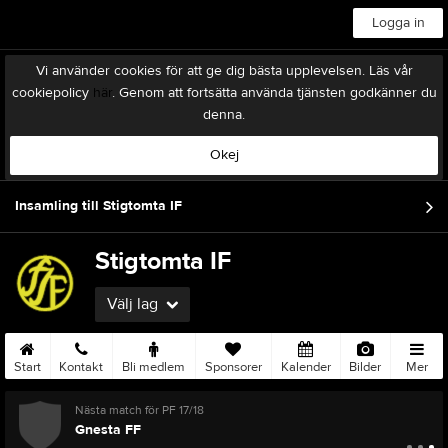
Logga in
Vi använder cookies för att ge dig bästa upplevelsen. Läs vår
cookiepolicy
här
. Genom att fortsätta använda tjänsten godkänner du
denna.
Okej
Insamling till Stigtomta IF
Stigtomta IF
Välj lag
Start
Kontakt
Bli medlem
Sponsorer
Kalender
Bilder
Mer
Nästa match för PF 17/18
Gnesta FF