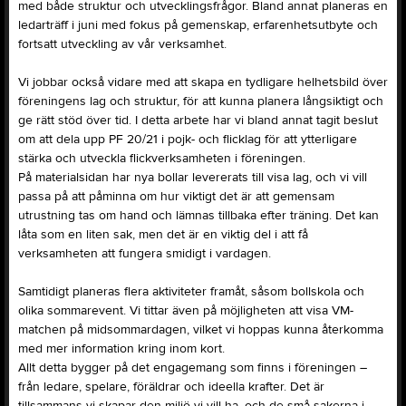
med både struktur och utvecklingsfrågor. Bland annat planeras en
ledarträff i juni med fokus på gemenskap, erfarenhetsutbyte och
fortsatt utveckling av vår verksamhet.
Vi jobbar också vidare med att skapa en tydligare helhetsbild över
föreningens lag och struktur, för att kunna planera långsiktigt och
ge rätt stöd över tid. I detta arbete har vi bland annat tagit beslut
om att dela upp PF 20/21 i pojk- och flicklag för att ytterligare
stärka och utveckla flickverksamheten i föreningen.
På materialsidan har nya bollar levererats till visa lag, och vi vill
passa på att påminna om hur viktigt det är att gemensam
utrustning tas om hand och lämnas tillbaka efter träning. Det kan
låta som en liten sak, men det är en viktig del i att få
verksamheten att fungera smidigt i vardagen.
Samtidigt planeras flera aktiviteter framåt, såsom bollskola och
olika sommarevent. Vi tittar även på möjligheten att visa VM-
matchen på midsommardagen, vilket vi hoppas kunna återkomma
med mer information kring inom kort.
Allt detta bygger på det engagemang som finns i föreningen –
från ledare, spelare, föräldrar och ideella krafter. Det är