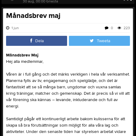
30 aug, 00:00
Gnesta
Månadsbrev maj
1 jun
0
223
Dela
Tweeta
Månadsbrev Maj
Hej alla medlemmar,
Våren är i full gång och det märks verkligen i hela vår verksamhet.
Planerna fylls av liv, engagemang och spelglädje, och det är
fantastiskt att se så många barn, ungdomar och vuxna samlas
kring träningar, matcher och gemenskap. Det är precis så vi vill att
vår förening ska kännas – levande, inkluderande och full av
energi.
Samtidigt pågår ett kontinuerligt arbete bakom kulisserna för att
skapa så bra förutsättningar som möjligt för alla våra lag och
aktiviteter. Under den senaste tiden har styrelsen arbetat vidare