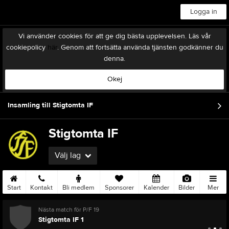
Logga in
Vi använder cookies för att ge dig bästa upplevelsen. Läs vår
cookiepolicy
här
. Genom att fortsätta använda tjänsten godkänner du
denna.
Okej
Insamling till Stigtomta IF
Stigtomta IF
Välj lag
Start
Kontakt
Bli medlem
Sponsorer
Kalender
Bilder
Mer
Nästa match för P/F 19
Stigtomta IF 1