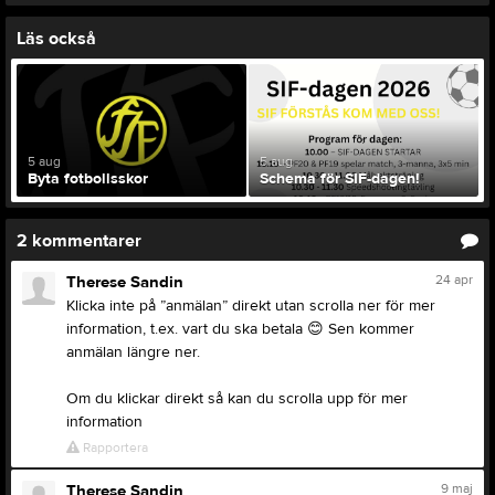
Läs också
5 aug
5 aug
Byta fotbollsskor
Schema för SIF-dagen!
2
kommentarer
24 apr
Therese Sandin
Klicka inte på ”anmälan” direkt utan scrolla ner för mer
information, t.ex. vart du ska betala
😊
Sen kommer
anmälan längre ner.
Om du klickar direkt så kan du scrolla upp för mer
information
Rapportera
9 maj
Therese Sandin