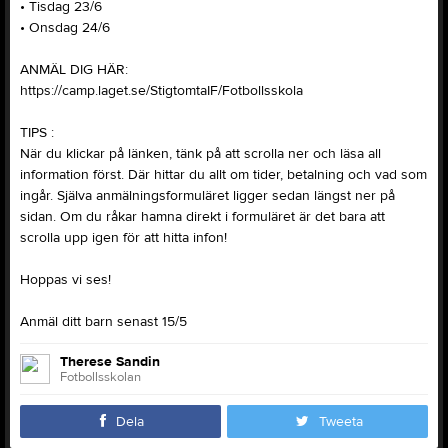
• Tisdag 23/6
• Onsdag 24/6
ANMÄL DIG HÄR:
https://camp.laget.se/StigtomtaIF/Fotbollsskola
TIPS :
När du klickar på länken, tänk på att scrolla ner och läsa all
information först. Där hittar du allt om tider, betalning och vad som
ingår. Själva anmälningsformuläret ligger sedan längst ner på
sidan. Om du råkar hamna direkt i formuläret är det bara att
scrolla upp igen för att hitta infon!
Hoppas vi ses!
Anmäl ditt barn senast 15/5
Therese Sandin
Fotbollsskolan
Dela
Tweeta