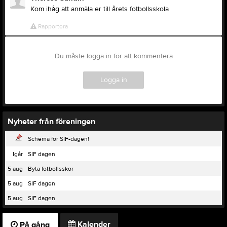
Kom ihåg att anmäla er till årets fotbollsskola
Rapportera
Du måste logga in för att kommentera
Logga in
Nyheter från föreningen
Schema för SIF-dagen!
Igår
SIF dagen
5 aug
Byta fotbollsskor
5 aug
SIF dagen
5 aug
SIF dagen
Kalender
På gång