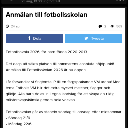
23 aug, 10:00
Stigtomta IF
Anmälan till fotbollsskolan
24 apr
2
569
Dela
Tweeta
Fotbollsskola 2026, för barn födda 2020-2013
Det dags att säkra platsen till sommarens absoluta höjdpunkt!
Anmälan till Fotbollsskolan 2026 är nu öppen.
I år förvandlar vi Stigtomta IP till en färgsprakande VM-arena! Med
tema Fotbolls-VM blir det extra mycket matcher, flaggor och
glädje. Alla barn delas in i egna landslag för att skapa en riktig
mästerskapskänsla genom hela veckan.
Fotbollsskolan går av stapeln söndag till onsdag efter midsommar:
• Söndag 21/6
• Måndag 22/6