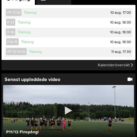
10 aug, 17:00
PF 17/18
Träning
10 aug, 18:00
F-13
Träning
10 aug, 18:00
P-16
Träning
10 aug, 18:00
F14/15
Träning
11 aug, 17:30
PF-13/14/15
Träning
Kalenderöversikt
Senast uppladdade video
P11/12 Finspång!