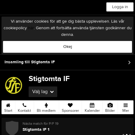
Logga in
Vi använder cookies för att ge dig bästa upplevelsen. Läs vår
cookiepolicy
här
. Genom att fortsätta använda tjänsten godkänner du
denna.
Okej
Insamling till Stigtomta IF
Stigtomta IF
Välj lag
Start
Kontakt
Bli medlem
Sponsorer
Kalender
Bilder
Mer
Nästa match för P/F 19
Stigtomta IF 1