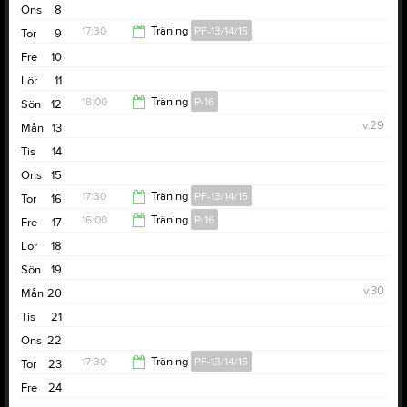
Ons
8
18:00
17:30
Träning
PF-13/14/15
Tor
9
Fre
10
19:00
Lör
11
18:00
Träning
P-16
Sön
12
v.29
Mån
13
19:00
Tis
14
Ons
15
17:30
Träning
PF-13/14/15
Tor
16
16:00
Träning
P-16
Fre
17
19:00
Lör
18
18:00
Sön
19
v.30
Mån
20
Tis
21
Ons
22
17:30
Träning
PF-13/14/15
Tor
23
Fre
24
19:00