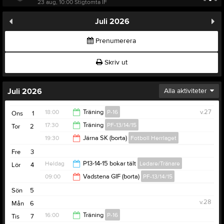
23 aug, 10:00
Stigtomta IF
Juli 2026
Prenumerera
Skriv ut
Juli 2026
Alla aktiviteter
18:00
Träning
P-16
v.27
Ons
1
17:30
Träning
PF-13/14/15
Tor
2
19:30
19:30
Järna SK (borta)
Fotboll Herrlaget
19:00
Fre
3
21:30
Heldag
P13-14-15 bokar tält
Ledare/Tränare
Lör
4
09:00
Vadstena GIF (borta)
PF-13/14/15
Sön
5
18:00
v.28
Mån
6
16:00
Träning
P-16
Tis
7