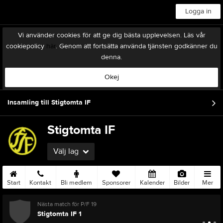
Logga in
Vi använder cookies för att ge dig bästa upplevelsen. Läs vår
cookiepolicy
här
. Genom att fortsätta använda tjänsten godkänner du
denna.
Okej
Insamling till Stigtomta IF
Stigtomta IF
Välj lag
Start
Kontakt
Bli medlem
Sponsorer
Kalender
Bilder
Mer
Nästa match för P/F 19
Stigtomta IF 1