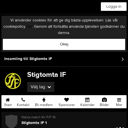
Logga in
Vi använder cookies för att ge dig bästa upplevelsen. Läs vår
cookiepolicy
här
. Genom att fortsätta använda tjänsten godkänner du
denna.
Okej
Insamling till Stigtomta IF
Stigtomta IF
Välj lag
Start
Kontakt
Bli medlem
Sponsorer
Kalender
Bilder
Mer
Nästa match för P/F 19
Stigtomta IF 1