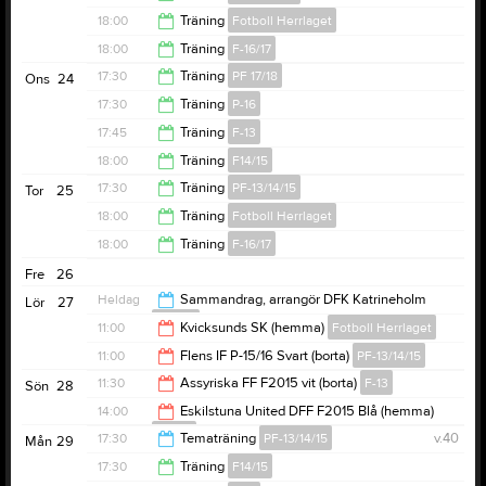
19:30
18:00
Träning
Fotboll Herrlaget
19:00
18:00
Träning
F-16/17
19:30
17:30
Träning
PF 17/18
Ons
24
19:15
17:30
Träning
P-16
18:30
17:45
Träning
F-13
19:00
18:00
Träning
F14/15
19:15
17:30
Träning
PF-13/14/15
Tor
25
19:30
18:00
Träning
Fotboll Herrlaget
19:00
18:00
Träning
F-16/17
19:30
Fre
26
19:15
Heldag
Sammandrag, arrangör DFK Katrineholm
Lör
27
F-16/17
11:00
Kvicksunds SK (hemma)
Fotboll Herrlaget
11:00
Flens IF P-15/16 Svart (borta)
PF-13/14/15
13:00
11:30
Assyriska FF F2015 vit (borta)
F-13
Sön
28
13:00
14:00
Eskilstuna United DFF F2015 Blå (hemma)
F14/15
13:30
17:30
Tematräning
PF-13/14/15
v.40
Mån
29
16:00
17:30
Träning
F14/15