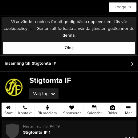
Logga in
Vi använder cookies för att ge dig bästa upplevelsen. Läs vår
cookiepolicy
här
. Genom att fortsätta använda tjänsten godkänner du
denna.
Okej
Insamling till Stigtomta IF
Stigtomta IF
Välj lag
Start
Kontakt
Bli medlem
Sponsorer
Kalender
Bilder
Mer
Nästa match för P/F 19
Stigtomta IF 1