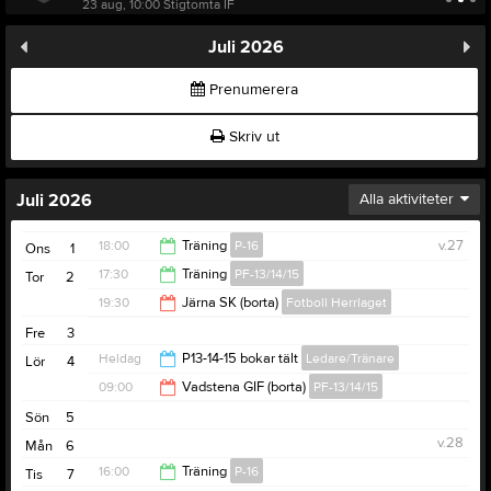
23 aug, 10:00
Stigtomta IF
Juli 2026
Prenumerera
Skriv ut
Juli 2026
Alla aktiviteter
18:00
Träning
P-16
v.27
Ons
1
17:30
Träning
PF-13/14/15
Tor
2
19:30
19:30
Järna SK (borta)
Fotboll Herrlaget
19:00
Fre
3
21:30
Heldag
P13-14-15 bokar tält
Ledare/Tränare
Lör
4
09:00
Vadstena GIF (borta)
PF-13/14/15
Sön
5
18:00
v.28
Mån
6
16:00
Träning
P-16
Tis
7