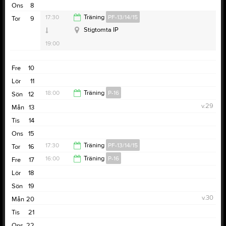
Ons
8
18:00
17:30
Träning
PF-13/14/15
Tor
9
Stigtomta IP
19:00
Fre
10
Lör
11
18:00
Träning
P-16
Sön
12
v.29
Mån
13
19:00
Tis
14
Ons
15
17:30
Träning
PF-13/14/15
Tor
16
16:00
Träning
P-16
Fre
17
19:00
Lör
18
18:00
Sön
19
v.30
Mån
20
Tis
21
Ons
22