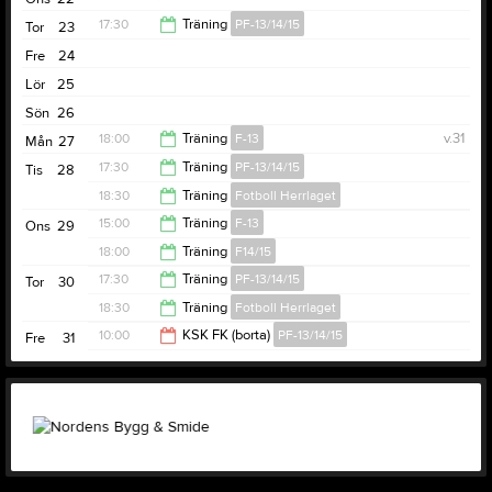
17:30
Träning
PF-13/14/15
Tor
23
Fre
24
19:00
Lör
25
Sön
26
18:00
Träning
F-13
v.31
Mån
27
17:30
Träning
PF-13/14/15
Tis
28
19:30
18:30
Träning
Fotboll Herrlaget
19:00
15:00
Träning
F-13
Ons
29
20:00
18:00
Träning
F14/15
16:30
17:30
Träning
PF-13/14/15
Tor
30
19:30
18:30
Träning
Fotboll Herrlaget
19:00
10:00
KSK FK (borta)
PF-13/14/15
Fre
31
20:00
16:00