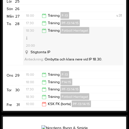
Lör
25
Sön
26
18:00
Träning
F-13
v.31
Mån
27
17:30
Träning
PF-13/14/15
Tis
28
Stigtomta IP
19:30
18:30
Träning
Fotboll Herrlaget
19:00
20:00
Stigtomta IP
Anteckning:
Ombytta och klara nere vid IP 18.30.
15:00
Träning
F-13
Ons
29
18:00
Träning
F14/15
16:30
17:30
Träning
PF-13/14/15
Tor
30
19:30
18:30
Träning
Fotboll Herrlaget
19:00
10:00
KSK FK (borta)
PF-13/14/15
Fre
31
20:00
16:00