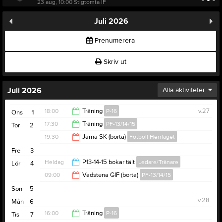
23 aug, 10:00
Stigtomta IF
Juli 2026
Prenumerera
Skriv ut
Juli 2026
Alla aktiviteter
18:00
Träning
P-16
v.27
Ons
1
17:30
Träning
PF-13/14/15
Tor
2
19:30
19:30
Järna SK (borta)
Fotboll Herrlaget
19:00
Fre
3
21:30
Heldag
P13-14-15 bokar tält
Ledare/Tränare
Lör
4
09:00
Vadstena GIF (borta)
PF-13/14/15
Sön
5
18:00
v.28
Mån
6
16:00
Träning
P-16
Tis
7