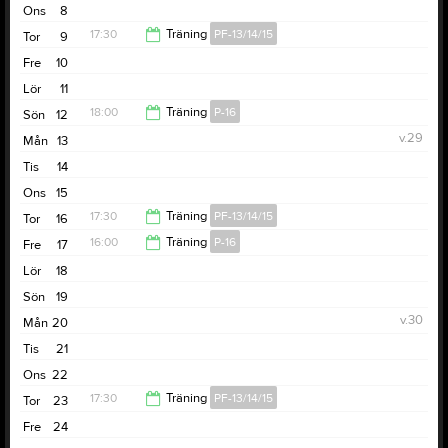
Ons
8
18:00
17:30
Träning
PF-13/14/15
Tor
9
Fre
10
19:00
Lör
11
18:00
Träning
P-16
Sön
12
v.29
Mån
13
19:00
Tis
14
Ons
15
17:30
Träning
PF-13/14/15
Tor
16
16:00
Träning
P-16
Fre
17
19:00
Lör
18
18:00
Sön
19
v.30
Mån
20
Tis
21
Ons
22
17:30
Träning
PF-13/14/15
Tor
23
Fre
24
19:00