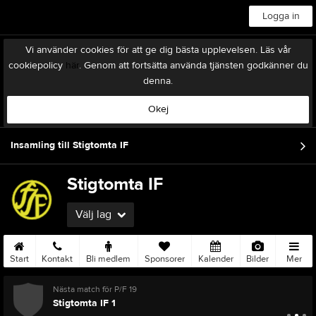
Logga in
Vi använder cookies för att ge dig bästa upplevelsen. Läs vår
cookiepolicy
här
. Genom att fortsätta använda tjänsten godkänner du
denna.
Okej
Insamling till Stigtomta IF
Stigtomta IF
Välj lag
Start
Kontakt
Bli medlem
Sponsorer
Kalender
Bilder
Mer
Nästa match för P/F 19
Stigtomta IF 1