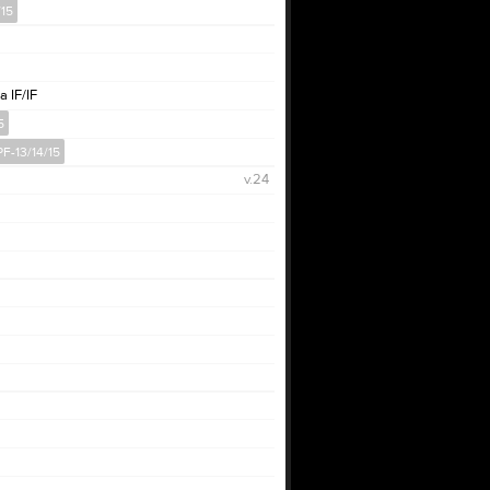
/15
a IF/IF
5
PF-13/14/15
v.24