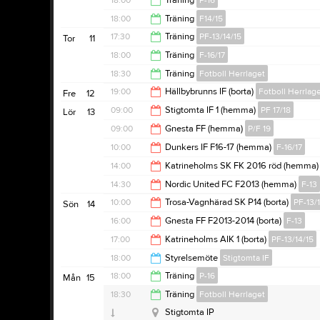
18:00
Träning
P-16
19:30
18:00
Träning
F14/15
19:30
17:30
Träning
PF-13/14/15
Tor
11
19:30
18:00
Träning
F-16/17
19:00
18:30
Träning
Fotboll Herrlaget
19:15
19:00
Hällbybrunns IF (borta)
Fotboll Herrlag
Fre
12
20:00
09:00
Stigtomta IF 1 (hemma)
PF 17/18
Lör
13
21:00
09:00
Gnesta FF (hemma)
P/F 19
16:00
10:00
Dunkers IF F16-17 (hemma)
F-16/17
16:00
14:00
Katrineholms SK FK 2016 röd (hemma
11:00
14:30
Nordic United FC F2013 (hemma)
F-13
16:00
10:00
Trosa-Vagnhärad SK P14 (borta)
PF-13/
Sön
14
16:30
16:00
Gnesta FF F2013-2014 (borta)
F-13
12:00
17:00
Katrineholms AIK 1 (borta)
PF-13/14/15
18:00
18:00
Styrelsemöte
Stigtomta IF
19:00
18:00
Träning
P-16
Mån
15
Tängsta fotbollsplan
19:00
18:30
Träning
Fotboll Herrlaget
19:30
Stigtomta IP