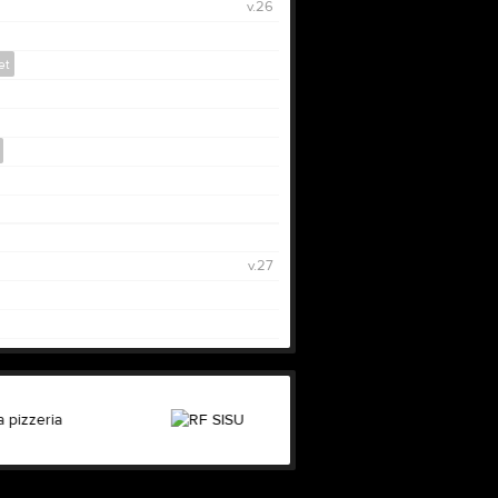
v.26
et
v.27