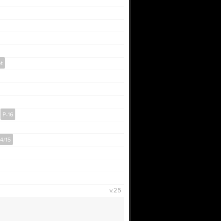
et
)
P-16
14/15
v.25