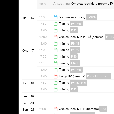
Anteckning:
Ombytta och klara nere vid IP 
20:00
17:00
Sommaravslutning
F-16/17
Tis
16
17:30
Träning
PF 17/18
19:00
18:00
Träning
F-13
19:30
18:00
Oxelösunds IK P-14 Blå (hemma)
PF-13
19:30
18:00
Träning
F14/15
20:00
17:00
Träning
P/F 19
Ons
17
19:30
17:30
Träning
P-16
18:30
17:30
Träning
F14/15
19:00
18:00
Träning
PF 17/18
20:00
19:00
Hargs BK (hemma)
Fotboll Herrlaget
19:00
17:30
Träning
PF-13/14/15
Tor
18
21:00
18:00
Träning
F-13
19:00
Fre
19
19:30
Lör
20
11:00
Oxelösunds IK F-13 (hemma)
F-13
Sön
21