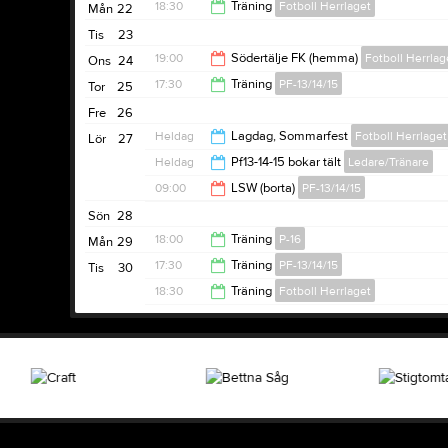
18:30
Träning
Fotboll Herrlaget
Mån
22
13:00
Tis
23
20:00
19:00
Södertälje FK (hemma)
Fotboll Herrlag
Ons
24
17:30
Träning
PF-13/14/15
Tor
25
21:00
Fre
26
19:00
Heldag
Lagdag, Sommarfest
Fotboll Herrlaget
Lör
27
Heldag
Pf13-14-15 bokar tält
Ledare/Tränare
09:00
LSW (borta)
PF-13/14/15
Sön
28
17:00
18:00
Träning
P-16
Mån
29
17:30
Träning
PF-13/14/15
Tis
30
19:30
18:30
Träning
Fotboll Herrlaget
19:00
20:00