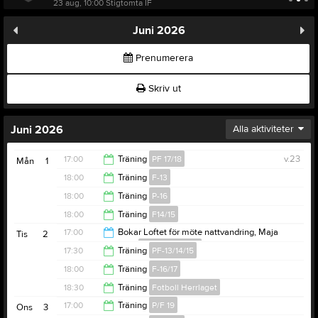
23 aug, 10:00
Stigtomta IF
Juni 2026
Prenumerera
Skriv ut
Juni 2026
Alla aktiviteter
17:00
Träning
PF 17/18
v.23
Mån
1
18:00
Träning
F-13
18:00
18:00
Träning
P-16
19:30
18:00
Träning
F14/15
19:30
17:00
Bokar Loftet för möte nattvandring, Maja
Tis
2
Ulriksson
Ledare/Tränare
19:30
17:30
Träning
PF-13/14/15
19:30
18:00
Träning
F-16/17
19:00
18:30
Träning
Fotboll Herrlaget
19:15
17:00
Träning
P/F 19
Ons
3