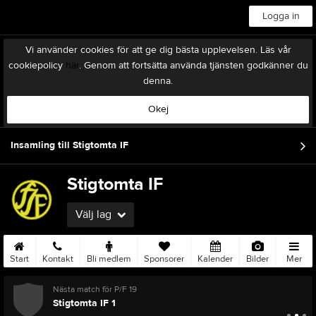
Logga in
Vi använder cookies för att ge dig bästa upplevelsen. Läs vår
cookiepolicy
här
. Genom att fortsätta använda tjänsten godkänner du
denna.
Okej
Insamling till Stigtomta IF
Stigtomta IF
Välj lag
Start
Kontakt
Bli medlem
Sponsorer
Kalender
Bilder
Mer
Nästa match för P/F 19
Stigtomta IF 1