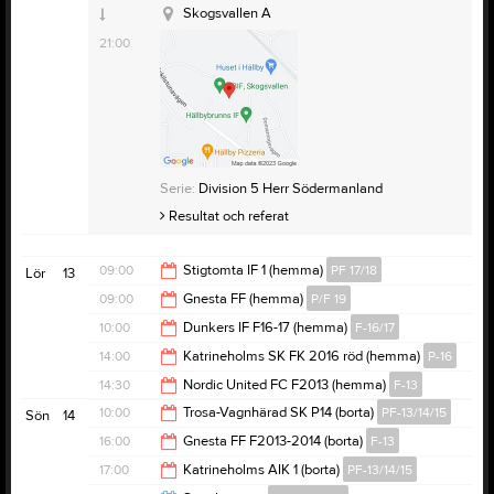
20:00
Skogsvallen A
21:00
Serie:
Division 5 Herr Södermanland
Resultat och referat
09:00
Stigtomta IF 1 (hemma)
PF 17/18
Lör
13
09:00
Gnesta FF (hemma)
P/F 19
16:00
10:00
Dunkers IF F16-17 (hemma)
F-16/17
16:00
14:00
Katrineholms SK FK 2016 röd (hemma)
P-16
11:00
14:30
Nordic United FC F2013 (hemma)
F-13
16:00
10:00
Trosa-Vagnhärad SK P14 (borta)
PF-13/14/15
Sön
14
16:30
16:00
Gnesta FF F2013-2014 (borta)
F-13
12:00
17:00
Katrineholms AIK 1 (borta)
PF-13/14/15