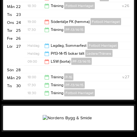
18:30
Träning
Fotboll Herrlaget
v.26
Mån
22
13:00
Tis
23
20:00
19:00
Södertälje FK (hemma)
Fotboll Herrlaget
Ons
24
17:30
Träning
PF-13/14/15
Tor
25
21:00
Fre
26
19:00
Heldag
Lagdag, Sommarfest
Fotboll Herrlaget
Lör
27
Heldag
Pf13-14-15 bokar tält
Ledare/Tränare
09:00
LSW (borta)
PF-13/14/15
Sön
28
17:00
18:00
Träning
P-16
v.27
Mån
29
17:30
Träning
PF-13/14/15
Tis
30
19:30
18:30
Träning
Fotboll Herrlaget
19:00
20:00