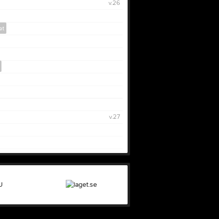
v.26
et
v.27