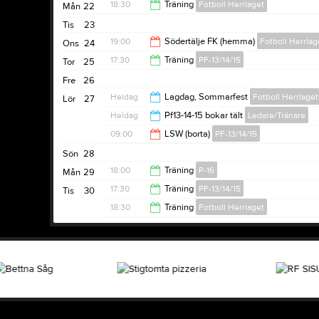
18:30
Träning
Fotboll Herrlaget
Mån
22
13:00
Tis
23
20:00
19:00
Södertälje FK (hemma)
Fotboll Herrlag
Ons
24
17:30
Träning
PF-13/14/15
Tor
25
21:00
Fre
26
19:00
Heldag
Lagdag, Sommarfest
Fotboll Herrlaget
Lör
27
Heldag
Pf13-14-15 bokar tält
Ledare/Tränare
09:00
LSW (borta)
PF-13/14/15
Sön
28
17:00
18:00
Träning
P-16
Mån
29
17:30
Träning
PF-13/14/15
Tis
30
19:30
18:30
Träning
Fotboll Herrlaget
19:00
20:00