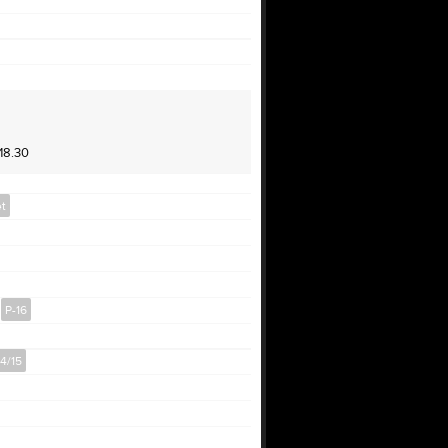
r 18.00.
 18.30
enskydd.
et
)
P-16
14/15