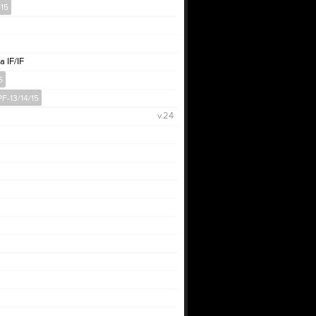
/15
a IF/IF
5
PF-13/14/15
v.24