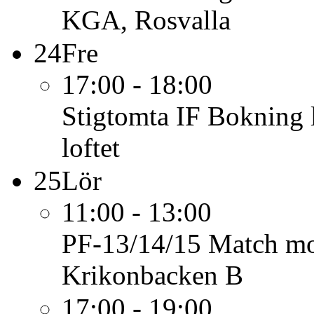
KGA, Rosvalla
24
Fre
17:00 - 18:00
Stigtomta IF
Bokning l
loftet
25
Lör
11:00 - 13:00
PF-13/14/15
Match mo
Krikonbacken B
17:00 - 19:00